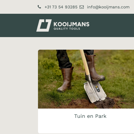
Skip to Content
+31 73 54 93285
info@kooijmans.com
About Us​
Pr
Tuin en Park