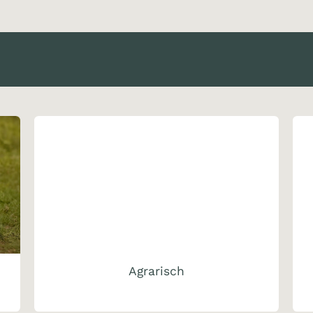
oducts
Brands
Support
News
Catalog
Become a Cus
Agrarisch