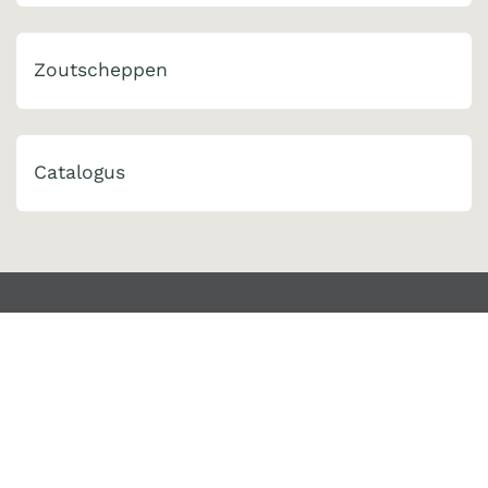
Zoutscheppen
Catalogus
Contact
Kooijmans Quality Tools
Duinweg 11
5482 VR Schijndel
+31 73 54 93285
info@kooijmans.com