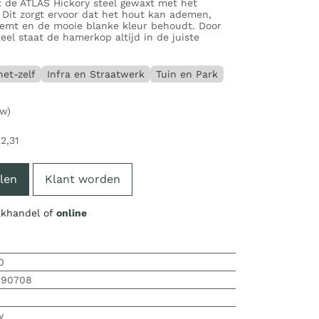
t de ATLAS Hickory steel gewaxt met het
 Dit zorgt ervoor dat het hout kan ademen,
eemt en de mooie blanke kleur behoudt. Door
eel staat de hamerkop altijd in de juiste
et-zelf
Infra en Straatwerk
Tuin en Park
tw)
12,31
len
Klant worden
vakhandel of
online
0
890708
y