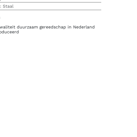
:
Staal
s
waliteit duurzaam gereedschap in Nederland
oduceerd