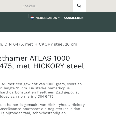
NEDERLANDS
AANMELDEN
worden
m, DIN 6475, met HICKORY steel 26 cm
isthamer ATLAS 1000
475, met HICKORY steel
LAS met een gewicht van 1000 gram, voorzien
in lengte 25 cm. De sterke hamerkop is
ehard carbonstaal en heeft een glad gepolijst
oldoet aan normering DIN 6475.
vuisthamer is gemaakt van Hickoryhout. Hickory
Amerikaanse houtsoort die nog sterker is dan
is bijzonder taai, schokbestendig en