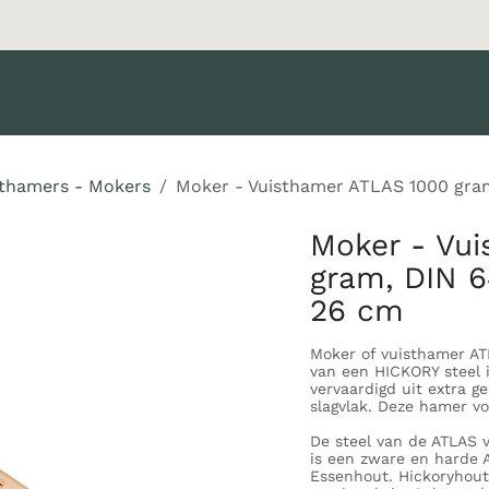
oducten
Merken
Diensten
Nieuws
Catalogus
Klant 
sthamers - Mokers
Moker - Vuisthamer ATLAS 1000 gra
Moker - Vu
gram, DIN 6
26 cm
Moker of vuisthamer AT
van een HICKORY steel 
vervaardigd uit extra g
slagvlak. Deze hamer v
De steel van de ATLAS 
is een zware en harde 
Essenhout. Hickoryhout 