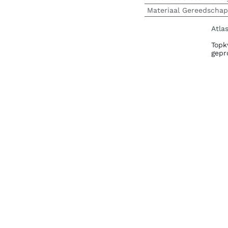
Materiaal Gereedschap
Atla
Topk
gepr