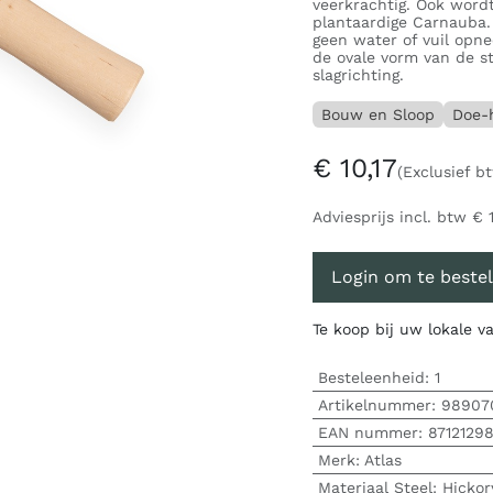
veerkrachtig. Ook word
plantaardige Carnauba.
geen water of vuil opn
de ovale vorm van de st
slagrichting.
Bouw en Sloop
Doe-h
€
10,17
(Exclusief b
Adviesprijs incl. btw
€
Login om te bestel
Te koop bij uw lokale 
Besteleenheid:
1
Artikelnummer:
98907
EAN nummer:
8712129
Merk
:
Atlas
Materiaal Steel
:
Hickor