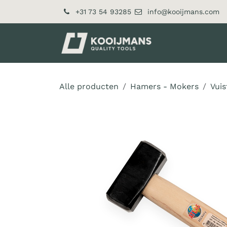
Overslaan naar inhoud
+31 73 54 93285
info@kooijmans.com
Over ons
Pr
Alle producten
Hamers - Mokers
Vui