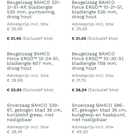
Beugelzaag BAHCO 331-
Beugelzaag BAHCO
21-51-KP, bladlengte
Force ERGO™ 10-21-51,
530 mm, puntvormig,
bladlengte 530 mm,
droog hout
droog hout
Adviesprijs incl. btw
Adviesprijs incl. btw
€
25,95
€
25,95
(Exclusief btw)
(Exclusief btw)
€
21,45
€
21,45
Beugelzaag BAHCO
Beugelzaag BAHCO
Force ERGO™ 10-24-51,
Force ERGO™ 10-30-51,
bladlengte 607 mm,
bladlengte 759 mm,
droog hout
droog hout
Adviesprijs incl. btw
Adviesprijs incl. btw
€
28,96
€
31,75
(Exclusief btw)
(Exclusief btw)
€
23,93
€
26,24
Snoeizaag BAHCO 339-
Snoeizaag BAHCO 386-
6T, gebogen blad 36 cm,
6T, gebogen blad 36 cm,
kunststof greep, niet
buisgreep en haakpunt,
naslijpbaar
niet naslijpbaar
Adviesprijs incl. btw
Adviesprijs incl. btw
€
39,55
€
49,30