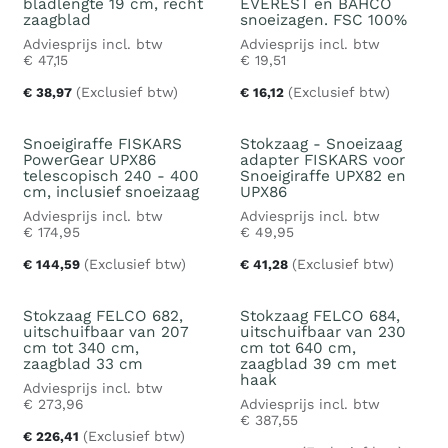
bladlengte 19 cm, recht
EVEREST en BAHCO
zaagblad
snoeizagen. FSC 100%
Adviesprijs incl. btw
Adviesprijs incl. btw
€
47,15
€
19,51
(Exclusief btw)
(Exclusief btw)
€
38,97
€
16,12
Snoeigiraffe FISKARS
Stokzaag - Snoeizaag
PowerGear UPX86
adapter FISKARS voor
telescopisch 240 - 400
Snoeigiraffe UPX82 en
cm, inclusief snoeizaag
UPX86
Adviesprijs incl. btw
Adviesprijs incl. btw
€
174,95
€
49,95
(Exclusief btw)
(Exclusief btw)
€
144,59
€
41,28
Stokzaag FELCO 682,
Stokzaag FELCO 684,
uitschuifbaar van 207
uitschuifbaar van 230
cm tot 340 cm,
cm tot 640 cm,
zaagblad 33 cm
zaagblad 39 cm met
haak
Adviesprijs incl. btw
€
273,96
Adviesprijs incl. btw
€
387,55
(Exclusief btw)
€
226,41