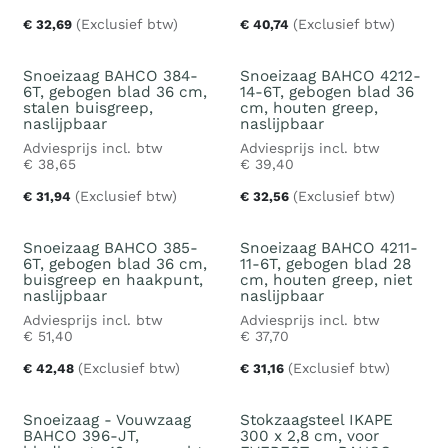
(Exclusief btw)
(Exclusief btw)
€
32,69
€
40,74
Snoeizaag BAHCO 384-
Snoeizaag BAHCO 4212-
6T, gebogen blad 36 cm,
14-6T, gebogen blad 36
stalen buisgreep,
cm, houten greep,
naslijpbaar
naslijpbaar
Adviesprijs incl. btw
Adviesprijs incl. btw
€
38,65
€
39,40
(Exclusief btw)
(Exclusief btw)
€
31,94
€
32,56
Snoeizaag BAHCO 385-
Snoeizaag BAHCO 4211-
6T, gebogen blad 36 cm,
11-6T, gebogen blad 28
buisgreep en haakpunt,
cm, houten greep, niet
naslijpbaar
naslijpbaar
Adviesprijs incl. btw
Adviesprijs incl. btw
€
51,40
€
37,70
(Exclusief btw)
(Exclusief btw)
€
42,48
€
31,16
Snoeizaag - Vouwzaag
Stokzaagsteel IKAPE
BAHCO 396-JT,
300 x 2,8 cm, voor