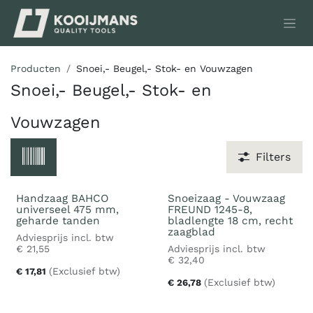
Overslaan naar inhoud
Producten
Snoei,- Beugel,- Stok- en Vouwzagen
Snoei,- Beugel,- Stok- en
Vouwzagen
Filters
Handzaag BAHCO
Snoeizaag - Vouwzaag
universeel 475 mm,
FREUND 1245-8,
geharde tanden
bladlengte 18 cm, recht
zaagblad
Adviesprijs incl. btw
€
21,55
Adviesprijs incl. btw
€
32,40
(Exclusief btw)
€
17,81
(Exclusief btw)
€
26,78