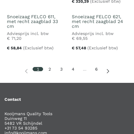
(Exclusief btw)
€
320,29
Snoeizaag FELCO 611,
Snoeizaag FELCO 621,
met recht zaagblad 33
met recht zaagblad 24
cm
cm
Adviesprijs incl. btw
Adviesprijs incl. btw
€
71,20
€
69,55
(Exclusief btw)
(Exclusief btw)
€
58,84
€
57,48
1
2
3
4
…
6
Contact
Kooijmans Quality Tools
Duinweg 11
5482 VR Schijndel
+31 73 54 93285
info@kooijmans.com