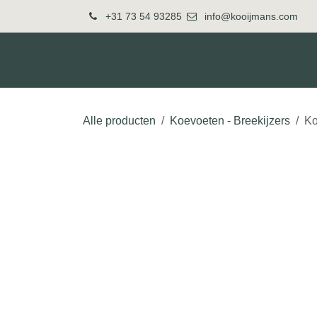
Overslaan naar inhoud
+31 73 54 93285
info@kooijmans.com
Over ons
Producten
Alle producten
Koevoeten - Breekijzers
Ko