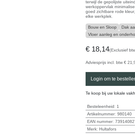
terwijl de gepolijste uite
werkoppervlak minimaliser
goed zichtbare rode kleu
elke werkplek.
Bouw en Sloop
Dak aa
Vloer aanleg en onderh
€
18,14
(Exclusief bt
Adviesprijs incl. btw
€
21,
Login om te bestelle
Te koop bij uw lokale vak
Besteleenheid:
1
Artikelnummer:
980140
EAN nummer:
73914082
Merk
:
Hultafors