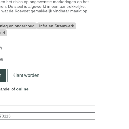
inden het risico op ongewenste markeringen op het
en. De steel is afgewerkt in een aantrekkelijke,
r, wat de Koevoet gemakkelijk vindbaar maakt op
nleg en onderhoud
Infra en Straatwerk
oud
w)
95
n
Klant worden
handel of
online
70113