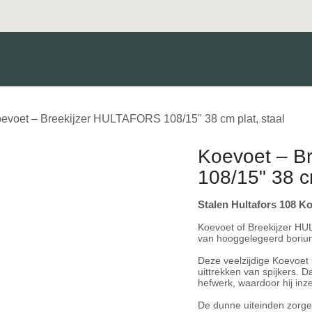
Merken
Diensten
Nieuws
Catalogus
Klant worden
evoet – Breekijzer HULTAFORS 108/15" 38 cm plat, staal
Koevoet – B
108/15" 38 cm
Stalen Hultafors 108 Ko
Koevoet of Breekijzer HU
van hooggelegeerd borium
Deze veelzijdige Koevoet b
uittrekken van spijkers. D
hefwerk, waardoor hij inz
De dunne uiteinden zorgen