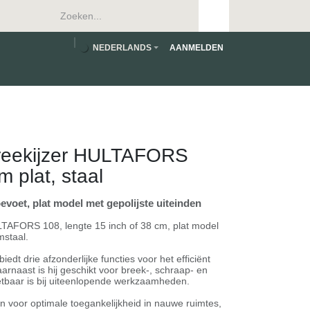
NEDERLANDS
AANMELDEN
reekijzer HULTAFORS
 plat, staal
evoet, plat model met gepolijste uiteinden
LTAFORS 108, lengte 15 inch of 38 cm, plat model
staal.
iedt drie afzonderlijke functies voor het efficiënt
aarnaast is hij geschikt voor breek-, schraap- en
etbaar is bij uiteenlopende werkzaamheden.
 voor optimale toegankelijkheid in nauwe ruimtes,