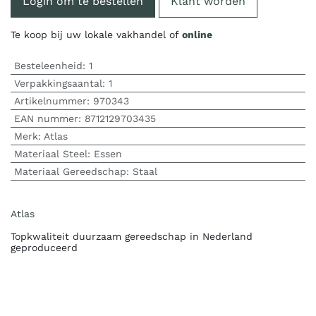
Login om te bestellen
Klant worden
Te koop bij uw lokale vakhandel of
online
Besteleenheid:
1
Verpakkingsaantal:
1
Artikelnummer:
970343
EAN nummer:
8712129703435
Merk
:
Atlas
Materiaal Steel
:
Essen
Materiaal Gereedschap
:
Staal
Atlas
Topkwaliteit duurzaam gereedschap in Nederland
geproduceerd