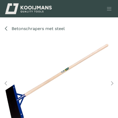
Overslaan naar inhoud
Betonschrapers met steel