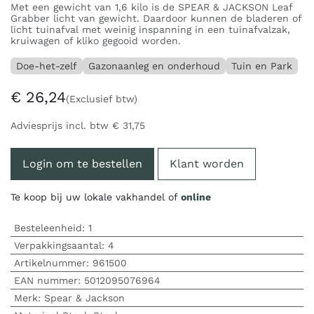
Met een gewicht van 1,6 kilo is de SPEAR & JACKSON Leaf
Grabber licht van gewicht. Daardoor kunnen de bladeren of
licht tuinafval met weinig inspanning in een tuinafvalzak,
kruiwagen of kliko gegooid worden.
Doe-het-zelf
Gazonaanleg en onderhoud
Tuin en Park
€
26,24
(Exclusief btw)
Adviesprijs incl. btw
€
31,75
Login om te bestellen
Klant worden
Te koop bij uw lokale vakhandel of
online
Besteleenheid:
1
Verpakkingsaantal:
4
Artikelnummer:
961500
EAN nummer:
5012095076964
Merk
:
Spear & Jackson