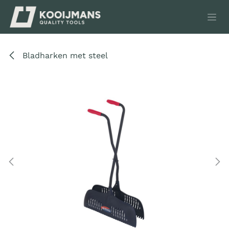
Overslaan naar inhoud
Bladharken met steel