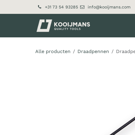
Overslaan naar inhoud
+31 73 54 93285
info@kooijmans.com
Over ons
Pr
Alle producten
Draadpennen
Draadpe