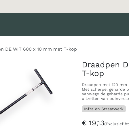
oducten
Merken
Diensten
Nieuws
Catalogus
Klant 
n DE WIT 600 x 10 mm met T-kop
Draadpen D
T-kop
Draadpen met 120 mm b
Met scherpe, geharde p
Vanwege de geharde pun
uitzetten van puinvers
Infra en Straatwerk
€
19,13
(Exclusief b