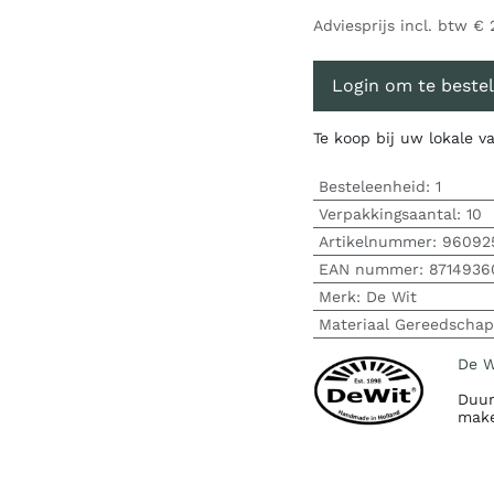
Adviesprijs incl. btw
€
Login om te bestel
Te koop bij uw lokale 
Besteleenheid:
1
Verpakkingsaantal:
10
Artikelnummer:
96092
EAN nummer:
8714936
Merk
:
De Wit
Materiaal Gereedschap
De W
Duur
make