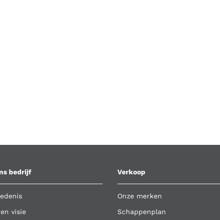
ns bedrijf
Verkoop
edenis
Onze merken
 en visie
Schappenplan