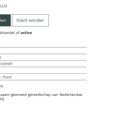
23,15
len
Klant worden
vakhandel of
online
5
009199
:
Staal
it
zaam gesmeed gereedschap van Nederlandse
lij