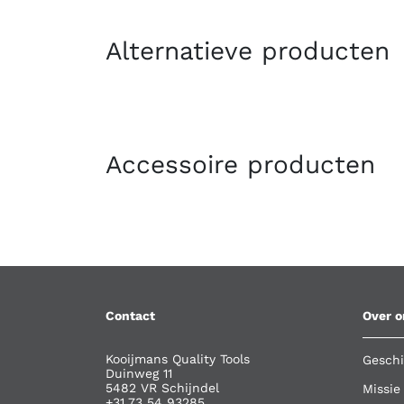
Alternatieve producten
Accessoire producten
Contact
Over o
Kooijmans Quality Tools
Geschi
Duinweg 11
5482 VR Schijndel
Missie
+31 73 54 93285