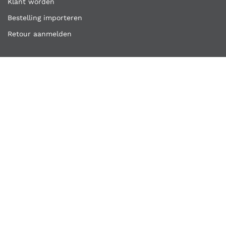
Klant worden
Bestelling importeren
Retour aanmelden
Overige links
Klantenservice
Contact
Vacatures
Algemene voorwaarden
Privacyverklaring
Copyright ©
Kooijmans Quality Tools
2026
Kooijmans Quality Tools is een handelsnaam van A.H.