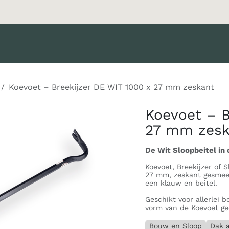
oducten
Merken
Diensten
Nieuws
Catalogus
Klant 
Koevoet – Breekijzer DE WIT 1000 x 27 mm zeskant
Koevoet – B
27 mm zesk
De Wit Sloopbeitel in 
Koevoet, Breekijzer of 
27 mm, zeskant gesmeed
een klauw en beitel.
Geschikt voor allerlei
vorm van de Koevoet ge
Bouw en Sloop
Dak 