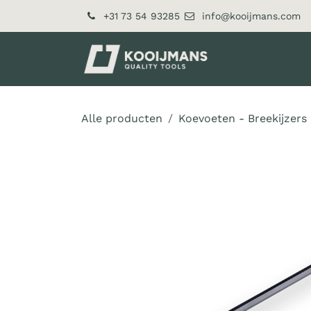
Overslaan naar inhoud
+31 73 54 93285
info@kooijmans.com
Over ons
Pr
Alle producten
Koevoeten - Breekijzers