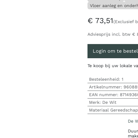
Vloer aanleg en onde
€
73,51
(Exclusief 
Adviesprijs incl. btw
€
Login om te bestel
Te koop bij uw lokale 
Besteleenheid:
1
Artikelnummer:
96088
EAN nummer:
8714936
Merk
:
De Wit
Materiaal Gereedschap
De W
Duur
make