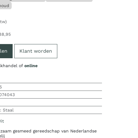
rhoud
btw)
88,95
len
Klant worden
vakhandel of
online
5
074043
:
Staal
it
zaam gesmeed gereedschap van Nederlandse
lij