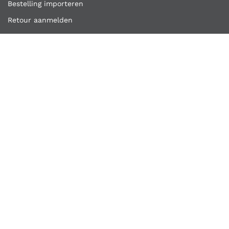
Bestelling importeren
Retour aanmelden
Overige links
Klantenservice
Contact
Vacatures
Algemene voorwaarden
Privacyverklaring
Copyright ©
Kooijmans Quality Tools
2026
Kooijmans Quality Tools is een handelsnaam van A.H.
Kooijmans en Zonen B.V.
Nederlands