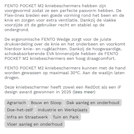
FENTO POCKET M2 kniebeschermers hebben zijn
voorgevormd zodat ze een perfecte pasvorm hebben. De
Flex-lines bieden een goede vorming rond het been en de
knie en zorgen voor extra ventilatie. Dankzij de vlakke
voorzijde zit de gebruiker recht en stabiel op de
ondergrond.
De ergonomische FENTO Wedge zorgt voor de juiste
drukverdeling over de knie en het onderbeen en voorkomt
hierdoor knie- en rugklachten. Dankzij de hoogwaardige,
schokabsorberende EVA binnenzijde hebben de FENTO
POCKET M2 kniebeschermers een hoog draagcomfort.
FENTO POCKET M2 kniebeschermers kunnen met de hand
worden gewassen op maximaal 30°C. Aan de waslijn laten
drogen.
Deze kniebeschermer heeft zowel een RedDot als een iF
design award gewonnen in 2025 (
lees meer
)
Agrarisch
Bouw en Sloop
Dak aanleg en onderhoud
Doe-het-zelf
Industrie en Werkplaats
Infra en Straatwerk
Tuin en Park
Vloer aanleg en onderhoud