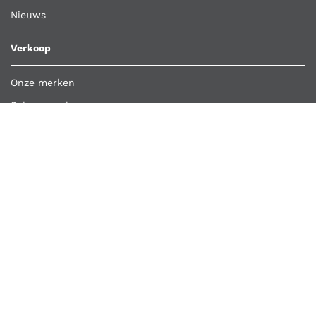
Nieuws
Verkoop
Onze merken
Schappenplan
Klant worden
Bestelling importeren
Retour aanmelden
Overige links
Klantenservice
Contact
Vacatures