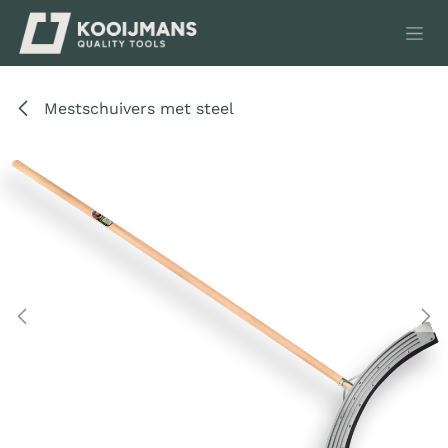
Overslaan naar inhoud
Mestschuivers met steel