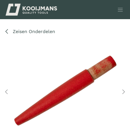
Overslaan naar inhoud
Zeisen Onderdelen