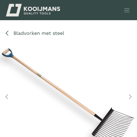
Overslaan naar inhoud
Bladvorken met steel