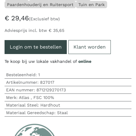
Paardenhouderij en Ruitersport
Tuin en Park
€
29,46
(Exclusief btw)
Adviesprijs incl. btw
€
35,65
Login om te bestellen
Klant worden
Te koop bij uw lokale vakhandel of
online
Besteleenheid:
1
Artikelnummer:
827017
EAN nummer:
8712129270173
Merk
:
Atlas
,
FSC 100%
Materiaal Steel
:
Hardhout
Materiaal Gereedschap
:
Staal