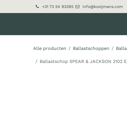
Overslaan naar inhoud
+31 73 54 93285
info@kooijmans.com
Over ons
Producten
Alle producten
Ballastschoppen
Ball
Ballastschop SPEAR & JACKSON 2102 EN 