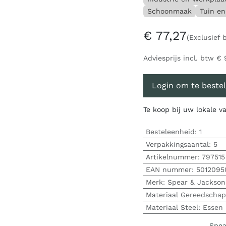
Schoonmaak
Tuin en
€
77,27
(Exclusief 
Adviesprijs incl. btw
€
Login om te bestel
Te koop bij uw lokale 
Besteleenheid:
1
Verpakkingsaantal:
5
Artikelnummer:
797515
EAN nummer:
5012095
Merk
:
Spear & Jackson
Materiaal Gereedschap
Materiaal Steel
:
Essen
Spea