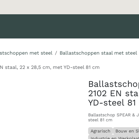
Merken
Diensten
Nieuws
Catalogus
Klant worden
astschoppen met steel
Ballastschoppen staal met steel
staal, 22 x 28,5 cm, met YD-steel 81 cm
Ballastsch
2102 EN sta
YD-steel 81
Ballastschop SPEAR & J
steel 81 cm
Agrarisch
Bouw en S
Industrie en Werkplaa