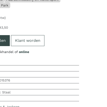
 Park
btw)
93,50
len
Klant worden
vakhandel of
online
015376
:
Staal
r & Jackson