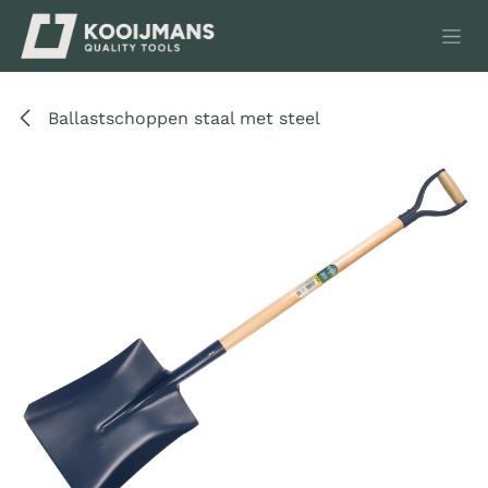
Overslaan naar inhoud
Ballastschoppen staal met steel