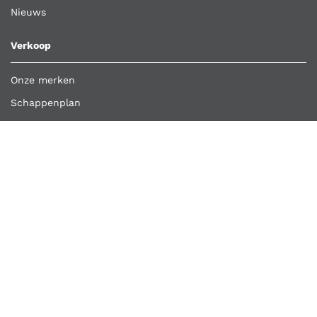
Nieuws
Verkoop
Onze merken
Schappenplan
Klant worden
Bestelling importeren
Retour aanmelden
Overige links
Klantenservice
Contact
Vacatures