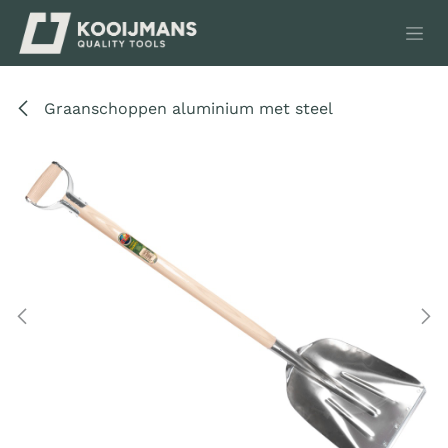
Overslaan naar inhoud
Graanschoppen aluminium met steel