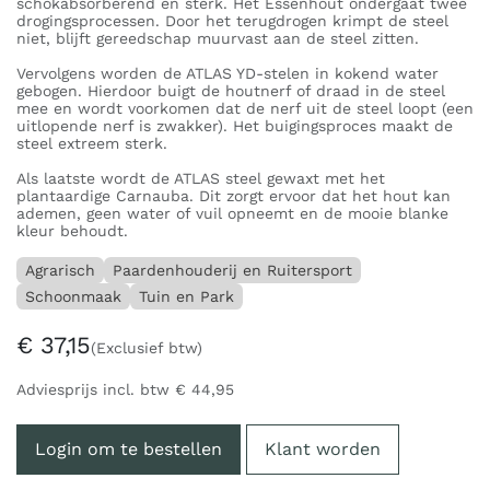
schokabsorberend en sterk. Het Essenhout ondergaat twee
drogingsprocessen. Door het terugdrogen krimpt de steel
niet, blijft gereedschap muurvast aan de steel zitten.
Vervolgens worden de ATLAS YD-stelen in kokend water
gebogen. Hierdoor buigt de houtnerf of draad in de steel
mee en wordt voorkomen dat de nerf uit de steel loopt (een
uitlopende nerf is zwakker). Het buigingsproces maakt de
steel extreem sterk.
Als laatste wordt de ATLAS steel gewaxt met het
plantaardige Carnauba. Dit zorgt ervoor dat het hout kan
ademen, geen water of vuil opneemt en de mooie blanke
kleur behoudt.
Agrarisch
Paardenhouderij en Ruitersport
Schoonmaak
Tuin en Park
€
37,15
(Exclusief btw)
Adviesprijs incl. btw
€
44,95
Login om te bestellen
Klant worden