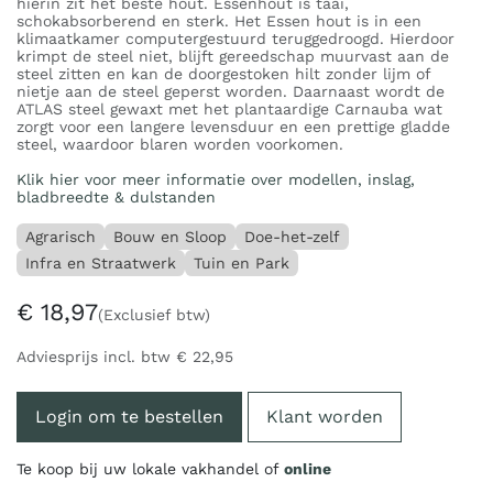
hierin zit het beste hout. Essenhout is taai,
schokabsorberend en sterk. Het Essen hout is in een
klimaatkamer computergestuurd teruggedroogd. Hierdoor
krimpt de steel niet, blijft gereedschap muurvast aan de
steel zitten en kan de doorgestoken hilt zonder lijm of
nietje aan de steel geperst worden. Daarnaast wordt de
ATLAS steel gewaxt met het plantaardige Carnauba wat
zorgt voor een langere levensduur en een prettige gladde
steel, waardoor blaren worden voorkomen.
Klik hier voor meer informatie over modellen, inslag,
bladbreedte & dulstanden
Agrarisch
Bouw en Sloop
Doe-het-zelf
Infra en Straatwerk
Tuin en Park
€
18,97
(Exclusief btw)
Adviesprijs incl. btw
€
22,95
Login om te bestellen
Klant worden
Te koop bij uw lokale vakhandel of
online