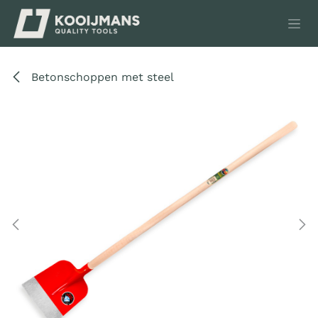
Overslaan naar inhoud
Betonschoppen met steel