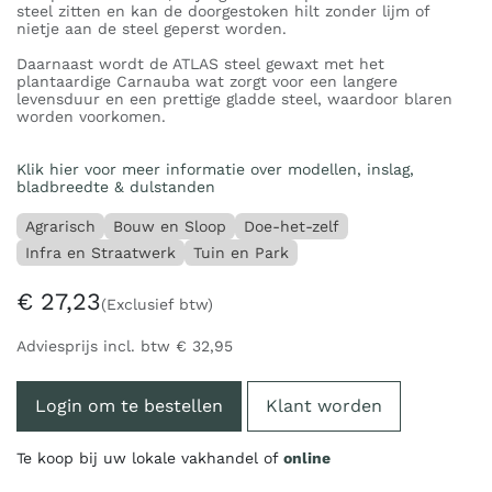
steel zitten en kan de doorgestoken hilt zonder lijm of
nietje aan de steel geperst worden.
Daarnaast wordt de ATLAS steel gewaxt met het
plantaardige Carnauba wat zorgt voor een langere
levensduur en een prettige gladde steel, waardoor blaren
worden voorkomen.
Klik hier voor meer informatie over modellen, inslag,
bladbreedte & dulstanden
Agrarisch
Bouw en Sloop
Doe-het-zelf
Infra en Straatwerk
Tuin en Park
€
27,23
(Exclusief btw)
Adviesprijs incl. btw
€
32,95
Login om te bestellen
Klant worden
Te koop bij uw lokale vakhandel of
online