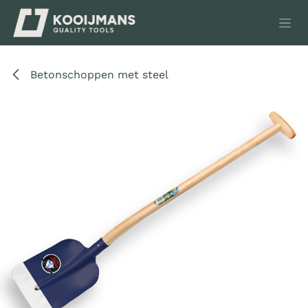
Overslaan naar inhoud
Betonschoppen met steel