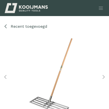
Overslaan naar inhoud
Recent toegevoegd