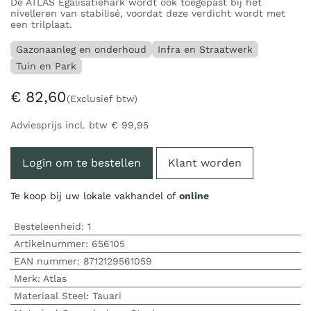
De ATLAS Egalisatiehark wordt ook toegepast bij het
nivelleren van stabilisé, voordat deze verdicht wordt met
een trilplaat.
Gazonaanleg en onderhoud
Infra en Straatwerk
Tuin en Park
€
82,60
(Exclusief btw)
Adviesprijs incl. btw
€
99,95
Login om te bestellen
Klant worden
Te koop bij uw lokale vakhandel of
online
Besteleenheid:
1
Artikelnummer:
656105
EAN nummer:
8712129561059
Merk
:
Atlas
Materiaal Steel
:
Tauari