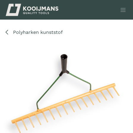
Overslaan naar inhoud
Polyharken kunststof