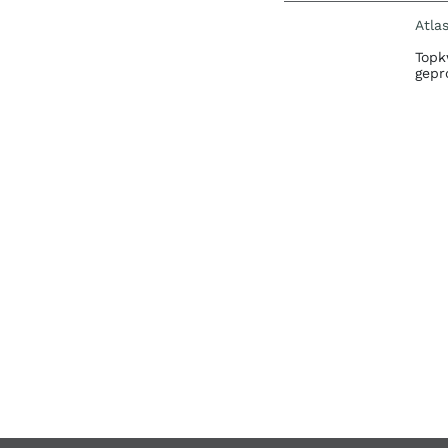
Atla
Topk
gepr