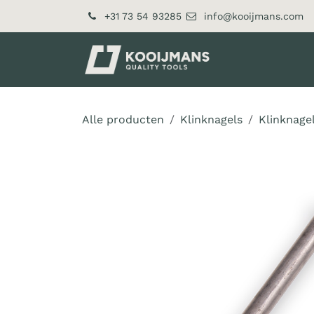
Overslaan naar inhoud
+31 73 54 93285
info@kooijmans.com
Over ons
Pr
Alle producten
Klinknagels
Klinknage