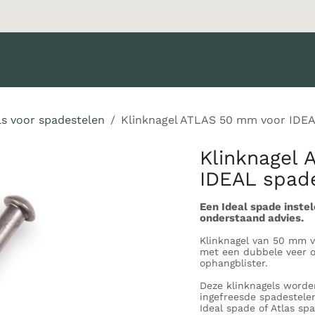
oducten
Merken
Diensten
Nieuws
Catalogus
Klant 
ls voor spadestelen
Klinknagel ATLAS 50 mm voor IDEAL
Klinknagel
IDEAL spade
Een Ideal spade instel
onderstaand advies.
Klinknagel van 50 mm v
met een dubbele veer of
ophangblister.
Deze klinknagels worde
ingefreesde spadestelen
Ideal spade of Atlas sp