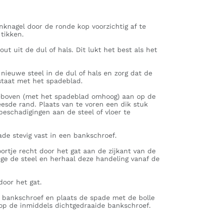
inknagel door de ronde kop voorzichtig af te
 tikken.
ut uit de dul of hals. Dit lukt het best als het
 nieuwe steel in de dul of hals en zorg dat de
 staat met het spadeblad.
teboven (met het spadeblad omhoog) aan op de
reesde rand. Plaats van te voren een dik stuk
beschadigingen aan de steel of vloer te
ade stevig vast in een bankschroef.
rtje recht door het gat aan de zijkant van de
ege de steel en herhaal deze handeling vanaf de
door het gat.
e bankschroef en plaats de spade met de bolle
 op de inmiddels dichtgedraaide bankschroef.