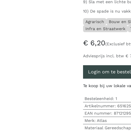
9) Sla met een lichte b
10) De spade is nu vakk
Agrarisch
Bouw en S
Infra en Straatwerk
€
6,20
(Exclusief b
Adviesprijs incl. btw
€
Login om te bestel
Te koop bij uw lokale 
Besteleenheid:
1
Artikelnummer:
651625
EAN nummer:
8712129
Merk
:
Atlas
Materiaal Gereedschap