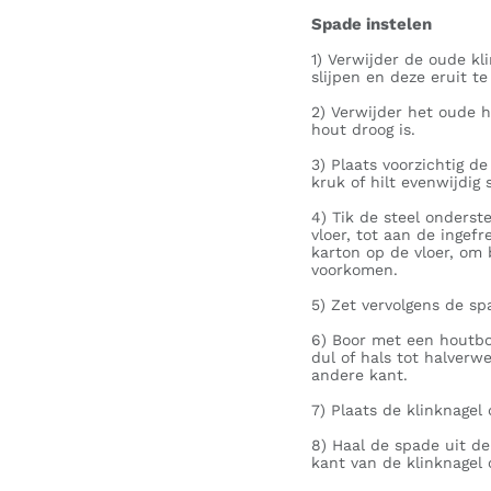
Spade instelen
1) Verwijder de oude kl
slijpen en deze eruit te
2) Verwijder het oude ho
hout droog is.
3) Plaats voorzichtig de
kruk of hilt evenwijdig
4) Tik de steel onders
vloer, tot aan de ingef
karton op de vloer, om 
voorkomen.
5) Zet vervolgens de sp
6) Boor met een houtboo
dul of hals tot halverw
andere kant.
7) Plaats de klinknagel 
8) Haal de spade uit d
kant van de klinknagel