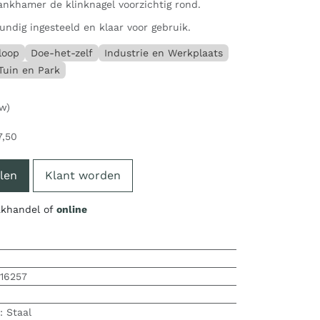
ankhamer de klinknagel voorzichtig rond.
undig ingesteeld en klaar voor gebruik.
loop
Doe-het-zelf
Industrie en Werkplaats
Tuin en Park
tw)
7,50
len
Klant worden
vakhandel of
online
516257
:
Staal