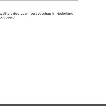
s
waliteit duurzaam gereedschap in Nederland
oduceerd