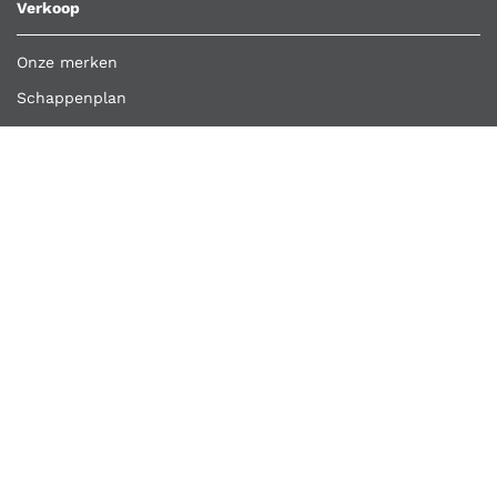
Verkoop
Onze merken
Schappenplan
Klant worden
Bestelling importeren
Retour aanmelden
Overige links
Klantenservice
Contact
Vacatures
Algemene voorwaarden
Privacyverklaring