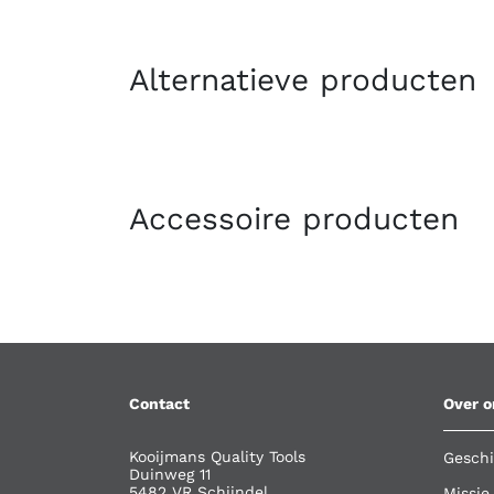
Alternatieve producten
Accessoire producten
Contact
Over o
Kooijmans Quality Tools
Geschi
Duinweg 11
5482 VR Schijndel
Missie