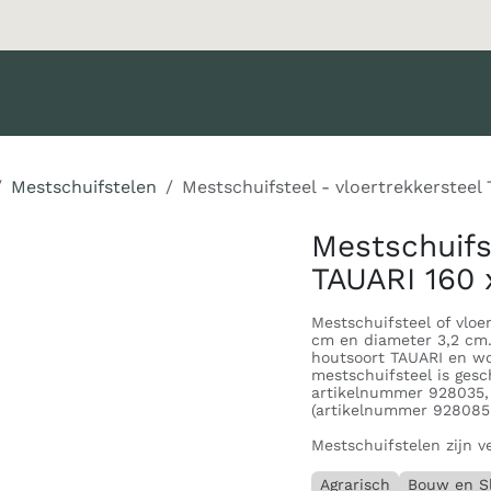
oducten
Merken
Diensten
Nieuws
Catalogus
Klant 
Mestschuifstelen
Mestschuifsteel - vloertrekkersteel
Mestschuifs
TAUARI 160 
Mestschuifsteel of vloe
cm en diameter 3,2 cm. 
houtsoort TAUARI en wo
mestschuifsteel is gesc
artikelnummer 928035,
(artikelnummer 928085
Mestschuifstelen zijn ve
Agrarisch
Bouw en S