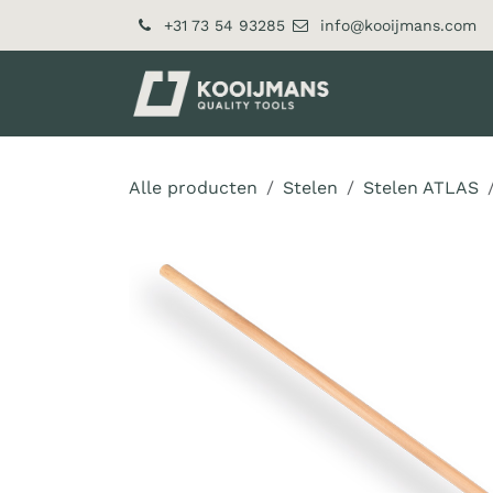
Overslaan naar inhoud
+31 73 54 93285
info@kooijmans.com
Over ons
Pr
Alle producten
Stelen
Stelen ATLAS