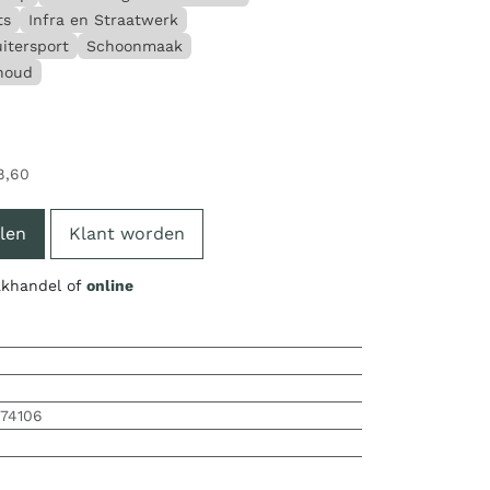
ts
Infra en Straatwerk
itersport
Schoonmaak
rhoud
8,60
len
Klant worden
vakhandel of
online
474106