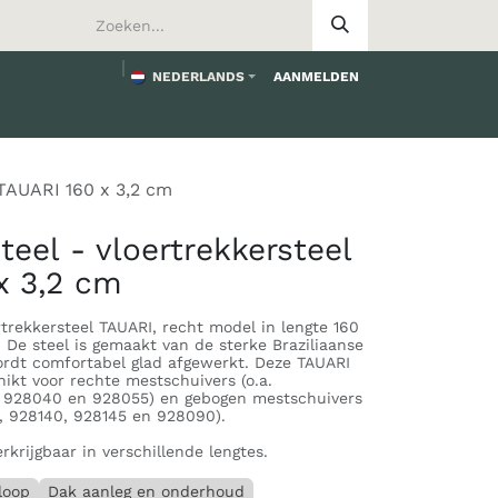
NEDERLANDS
AANMELDEN
worden
 TAUARI 160 x 3,2 cm
teel - vloertrekkersteel
x 3,2 cm
rtrekkersteel TAUARI, recht model in lengte 160
De steel is gemaakt van de sterke Braziliaanse
rdt comfortabel glad afgewerkt. Deze TAUARI
hikt voor rechte mestschuivers (o.a.
 928040 en 928055) en gebogen mestschuivers
, 928140, 928145 en 928090).
rkrijgbaar in verschillende lengtes.
loop
Dak aanleg en onderhoud