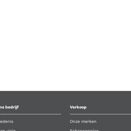
ns bedrijf
Verkoop
edenis
Onze merken
 en visie
Schappenplan