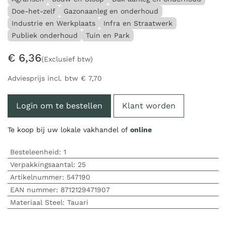
Doe-het-zelf
Gazonaanleg en onderhoud
Industrie en Werkplaats
Infra en Straatwerk
Publiek onderhoud
Tuin en Park
€
6,36
(Exclusief btw)
Adviesprijs incl. btw
€
7,70
Login om te bestellen
Klant worden
Te koop bij uw lokale vakhandel of
online
Besteleenheid:
1
Verpakkingsaantal:
25
Artikelnummer:
547190
EAN nummer:
8712129471907
Materiaal Steel
:
Tauari