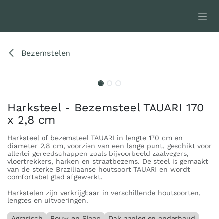
Overslaan naar inhoud
Bezemstelen
Harksteel - Bezemsteel TAUARI 170
x 2,8 cm
Harksteel of bezemsteel TAUARI in lengte 170 cm en
diameter 2,8 cm, voorzien van een lange punt, geschikt voor
allerlei gereedschappen zoals bijvoorbeeld zaalvegers,
vloertrekkers, harken en straatbezems. De steel is gemaakt
van de sterke Braziliaanse houtsoort TAUARI en wordt
comfortabel glad afgewerkt.
Harkstelen zijn verkrijgbaar in verschillende houtsoorten,
lengtes en uitvoeringen.
Agrarisch
Bouw en Sloop
Dak aanleg en onderhoud