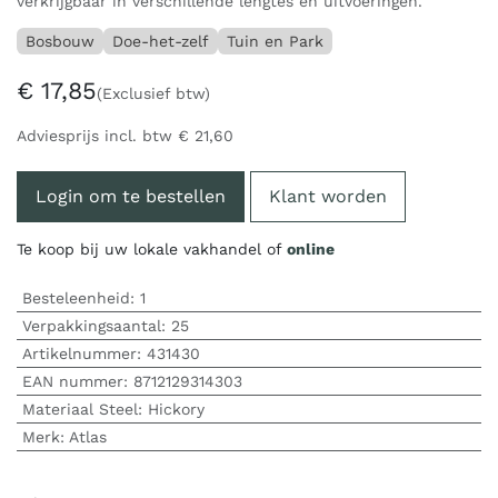
verkrijgbaar in verschillende lengtes en uitvoeringen.
Bosbouw
Doe-het-zelf
Tuin en Park
€
17,85
(Exclusief btw)
Adviesprijs incl. btw
€
21,60
Login om te bestellen
Klant worden
Te koop bij uw lokale vakhandel of
online
Besteleenheid:
1
Verpakkingsaantal:
25
Artikelnummer:
431430
EAN nummer:
8712129314303
Materiaal Steel
:
Hickory
Merk
:
Atlas