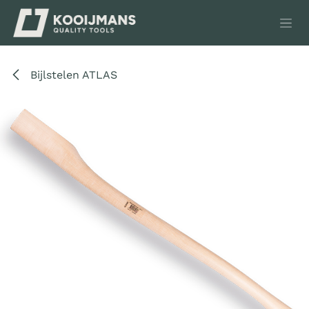
Overslaan naar inhoud
Bijlstelen ATLAS