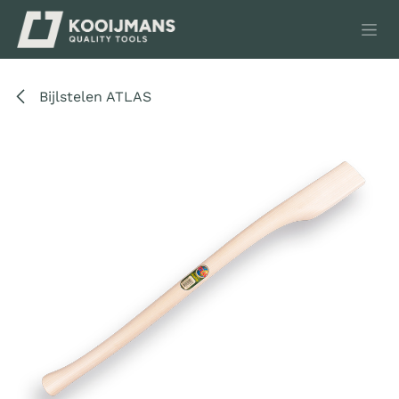
Overslaan naar inhoud
Bijlstelen ATLAS