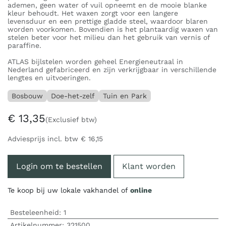
ademen, geen water of vuil opneemt en de mooie blanke
kleur behoudt. Het waxen zorgt voor een langere
levensduur en een prettige gladde steel, waardoor blaren
worden voorkomen. Bovendien is het plantaardig waxen van
stelen beter voor het milieu dan het gebruik van vernis of
paraffine.
ATLAS bijlstelen worden geheel Energieneutraal in
Nederland gefabriceerd en zijn verkrijgbaar in verschillende
lengtes en uitvoeringen.
Bosbouw
Doe-het-zelf
Tuin en Park
€
13,35
(Exclusief btw)
Adviesprijs incl. btw
€
16,15
Login om te bestellen
Klant worden
Te koop bij uw lokale vakhandel of
online
Besteleenheid:
1
Artikelnummer:
321500