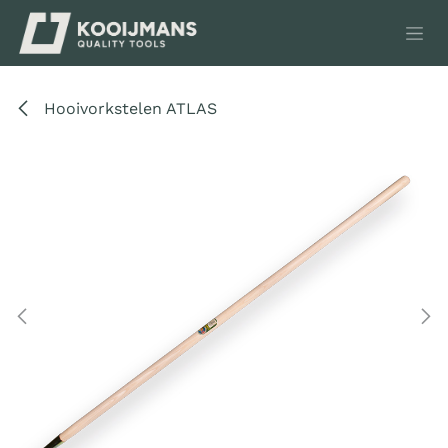
Overslaan naar inhoud
Hooivorkstelen ATLAS