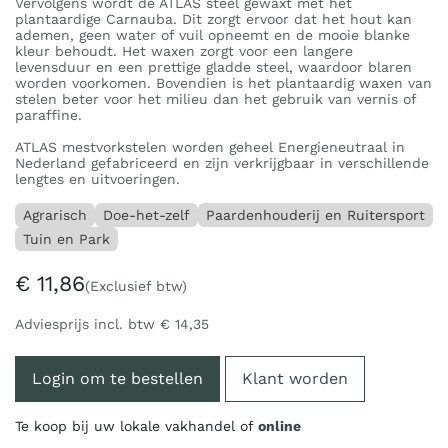
Vervolgens wordt de ATLAS steel gewaxt met het
plantaardige Carnauba. Dit zorgt ervoor dat het hout kan
ademen, geen water of vuil opneemt en de mooie blanke
kleur behoudt. Het waxen zorgt voor een langere
levensduur en een prettige gladde steel, waardoor blaren
worden voorkomen. Bovendien is het plantaardig waxen van
stelen beter voor het milieu dan het gebruik van vernis of
paraffine.
ATLAS mestvorkstelen worden geheel Energieneutraal in
Nederland gefabriceerd en zijn verkrijgbaar in verschillende
lengtes en uitvoeringen.
Agrarisch
Doe-het-zelf
Paardenhouderij en Ruitersport
Tuin en Park
€
11,86
(Exclusief btw)
Adviesprijs incl. btw
€
14,35
Login om te bestellen
Klant worden
Te koop bij uw lokale vakhandel of
online