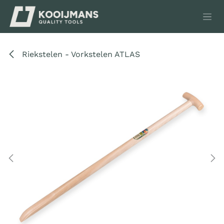
Overslaan naar inhoud
Riekstelen - Vorkstelen ATLAS