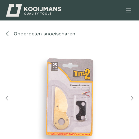
Overslaan naar inhoud
Onderdelen snoeischaren