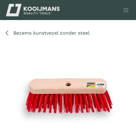
Overslaan naar inhoud
Bezems kunstvezel zonder steel