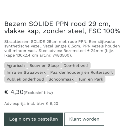
Bezem SOLIDE PPN rood 29 cm,
vlakke kap, zonder steel, FSC 100%
Straatbezem SOLIDE 29cm met rode PPN. Een slijtvaste
synthetische vezel. Vezel lengte 8,5cm. PPN vezels houden
vuil minder vast. Steeladvies: Bezemsteel ± 24mm (bijv.
Ikapé 130x2.4 cm art.nr. 7483500).
Agrarisch
Bouw en Sloop
Doe-het-zelf
Infra en Straatwerk
Paardenhouderij en Ruitersport
Publiek onderhoud
Schoonmaak
Tuin en Park
€
4,30
(Exclusief btw)
Adviesprijs incl. btw
€
5,20
Login om te bestellen
Klant worden