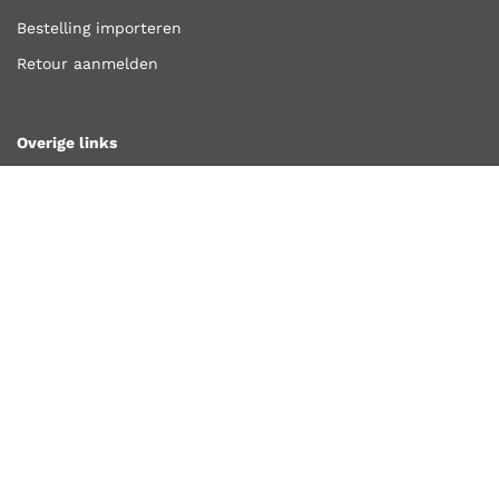
Bestelling importeren
Retour aanmelden
Overige links
Klantenservice
Contact
Vacatures
Algemene voorwaarden
Privacyverklaring
Copyright ©
Kooijmans Quality Tools
2026
Kooijmans Quality Tools is een handelsnaam van A.H.
Kooijmans en Zonen B.V.
Nederlands