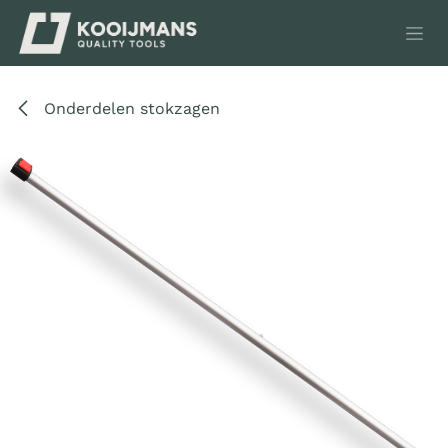
Overslaan naar inhoud
Onderdelen stokzagen