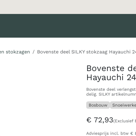
oducten
Merken
Diensten
Nieuws
Catalogus
Klant 
en stokzagen
Bovenste deel SILKY stokzaag Hayauchi 2
Bovenste de
Hayauchi 24
Bovenste deel verlengs
delig. SILKY artikelnu
Bosbouw
Snoeiwerk
€
72,93
(Exclusief 
Adviesprijs incl. btw
€