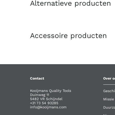
Alternatieve producten
Accessoire producten
Contact
Over o
Kooijmans Quality Tools
Geschi
Duinweg 11
5482 VR Schijndel
Missie
+31 73 54 93285
info@kooijmans.com
Duurz