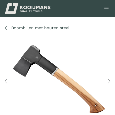
Overslaan naar inhoud
Boombijlen met houten steel