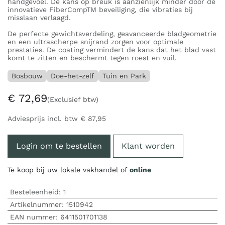
handgevoel. De kans op breuk is aanzienlijk minder door de
innovatieve FiberCompTM beveiliging, die vibraties bij
misslaan verlaagd.
De perfecte gewichtsverdeling, geavanceerde bladgeometrie
en een ultrascherpe snijrand zorgen voor optimale
prestaties. De coating vermindert de kans dat het blad vast
komt te zitten en beschermt tegen roest en vuil.
Bosbouw
Doe-het-zelf
Tuin en Park
€
72,69
(Exclusief btw)
Adviesprijs incl. btw
€
87,95
Login om te bestellen
Klant worden
Te koop bij uw lokale vakhandel of
online
Besteleenheid:
1
Artikelnummer:
1510942
EAN nummer:
6411501701138