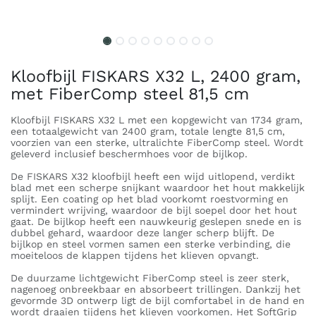
Kloofbijl FISKARS X32 L, 2400 gram,
met FiberComp steel 81,5 cm
Kloofbijl FISKARS X32 L met een kopgewicht van 1734 gram,
een totaalgewicht van 2400 gram, totale lengte 81,5 cm,
voorzien van een sterke, ultralichte FiberComp steel. Wordt
geleverd inclusief beschermhoes voor de bijlkop.
De FISKARS X32 kloofbijl heeft een wijd uitlopend, verdikt
blad met een scherpe snijkant waardoor het hout makkelijk
splijt. Een coating op het blad voorkomt roestvorming en
vermindert wrijving, waardoor de bijl soepel door het hout
gaat. De bijlkop heeft een nauwkeurig geslepen snede en is
dubbel gehard, waardoor deze langer scherp blijft. De
bijlkop en steel vormen samen een sterke verbinding, die
moeiteloos de klappen tijdens het klieven opvangt.
De duurzame lichtgewicht FiberComp steel is zeer sterk,
nagenoeg onbreekbaar en absorbeert trillingen. Dankzij het
gevormde 3D ontwerp ligt de bijl comfortabel in de hand en
wordt draaien tijdens het klieven voorkomen. Het SoftGrip