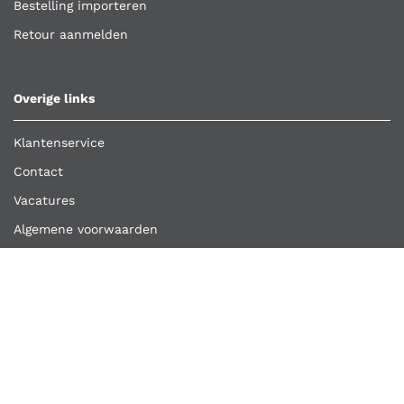
Bestelling importeren
Retour aanmelden
Overige links
Klantenservice
Contact
Vacatures
Algemene voorwaarden
Privacyverklaring
Copyright ©
Kooijmans Quality Tools
2026
Kooijmans Quality Tools is een handelsnaam van A.H.
Kooijmans en Zonen B.V.
Nederlands