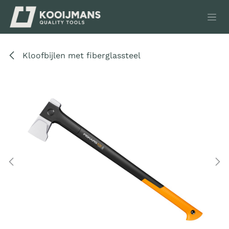
Overslaan naar inhoud
Kloofbijlen met fiberglassteel