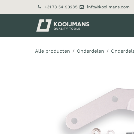
Overslaan naar inhoud
+31 73 54 93285
info@kooijmans.com
Over ons
Pr
Alle producten
Onderdelen
Onderdel