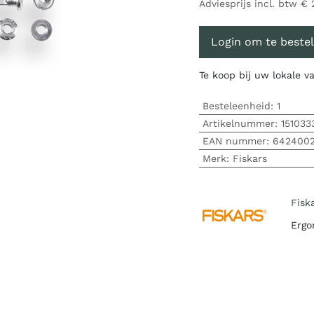
Adviesprijs incl. btw
€
Login om te bestel
Te koop bij uw lokale 
Besteleenheid:
1
Artikelnummer:
151033
EAN nummer:
642400
Merk
:
Fiskars
Fisk
Ergo