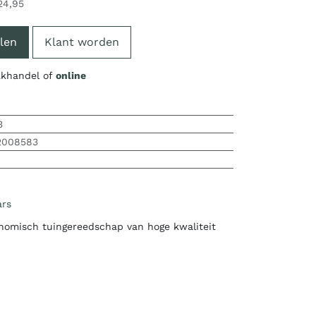
24,95
len
Klant worden
vakhandel of
online
3
2008583
ars
nomisch tuingereedschap van hoge kwaliteit