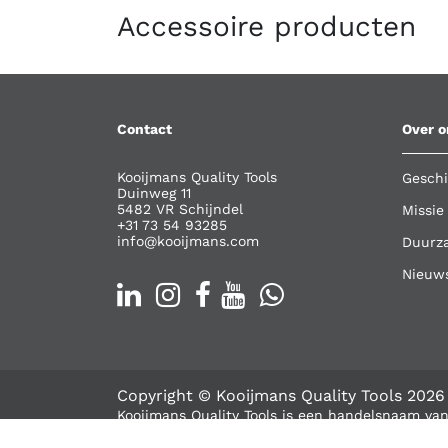
Accessoire producten
Contact
Over o
Kooijmans Quality Tools
Geschi
Duinweg 11
5482 VR Schijndel
Missie
+31 73 54 93285
info@kooijmans.com
Duurz
Nieuw
Copyright ©
Kooijmans Quality Tools
2026
Kooijmans Quality Tools is een handelsnaam van
Nederlands