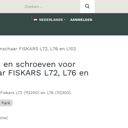
NEDERLANDS
AANMELDEN
worden
nschaar FISKARS L72, L76 en L102
 en schroeven voor
r FISKARS L72, L76 en
iskars L72 (112200) en L76 (112300).
 Park
btw)