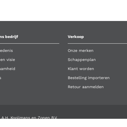
ns bedrijf
Verkoop
edenis
Onze merken
 en visie
Schappenplan
aamheid
Klant worden
s
Bestelling importeren
Retour aanmelden
 A.H. Kooijmans en Zonen B.V.