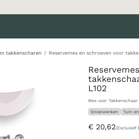
oducten
Merken
Diensten
Nieuws
Catalogus
Klant 
en takkenscharen
Reservemes en schroeven voor takke
Reservemes
takkenschaa
L102
Mes voor Takkenschaar F
Snoeiwerken
Tuin en
€
20,62
(Exclusief 