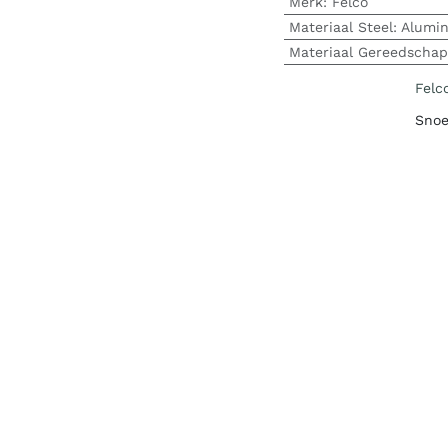
Merk
:
Felco
Materiaal Steel
:
Alumi
Materiaal Gereedschap
Felc
Snoe
leve