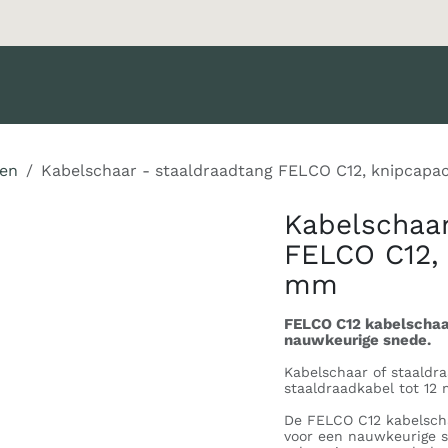
Merken
Diensten
Nieuws
Catalogus
Klant worden
en
Kabelschaar - staaldraadtang FELCO C12, knipcapac
Kabelschaar
FELCO C12, 
mm
FELCO C12 kabelschaa
nauwkeurige snede.
Kabelschaar of staaldr
staaldraadkabel tot 12
De FELCO C12 kabelscha
voor een nauwkeurige s