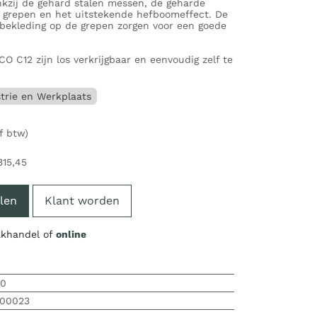
nkzij de gehard stalen messen, de geharde
 grepen en het uitstekende hefboomeffect. De
bekleding op de grepen zorgen voor een goede
 C12 zijn los verkrijgbaar en eenvoudig zelf te
trie en Werkplaats
f btw)
315,45
len
Klant worden
vakhandel of
online
50
00023