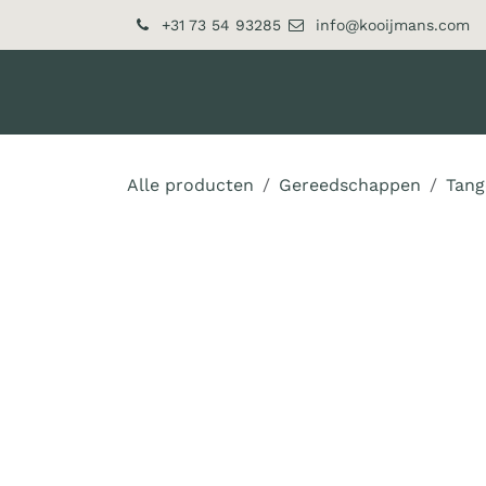
Overslaan naar inhoud
+31 73 54 93285
info@kooijmans.com
Over ons
Producten
Alle producten
Gereedschappen
Tang