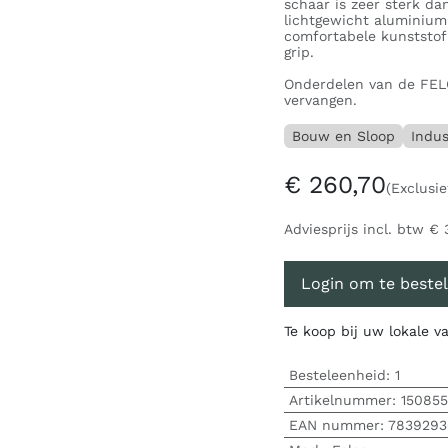
schaar is zeer sterk da
lichtgewicht aluminium
comfortabele kunststof
grip.
Onderdelen van de FELCO
vervangen.
Bouw en Sloop
Indus
€
260,70
(Exclusie
Adviesprijs incl. btw
€
Login om te bestel
Te koop bij uw lokale 
Besteleenheid:
1
Artikelnummer:
15085
EAN nummer:
7839293