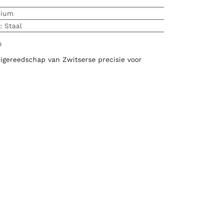
nium
:
Staal
o
igereedschap van Zwitserse precisie voor
nslang gebruik