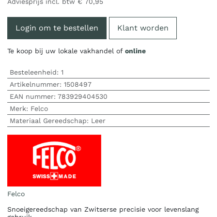
Adviesprijs incl. btw
€
70,95
Login om te bestellen
Klant worden
Te koop bij uw lokale vakhandel of
online
Besteleenheid:
1
Artikelnummer:
1508497
EAN nummer:
783929404530
Merk
:
Felco
Materiaal Gereedschap
:
Leer
Felco
Snoeigereedschap van Zwitserse precisie voor levenslang