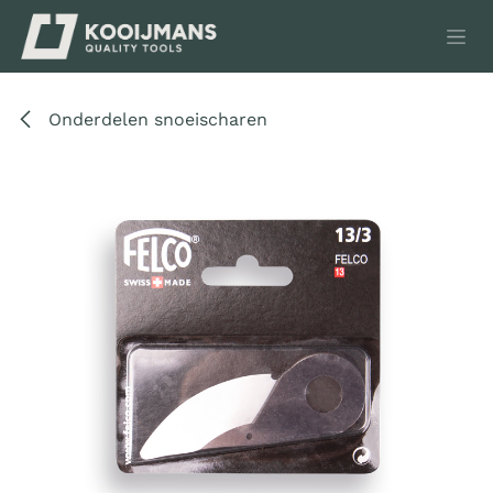
Overslaan naar inhoud
Onderdelen snoeischaren