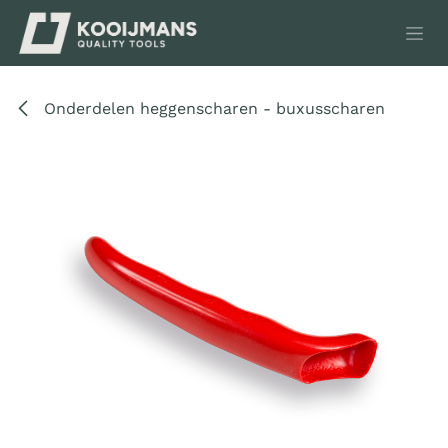
Overslaan naar inhoud
Onderdelen heggenscharen - buxusscharen