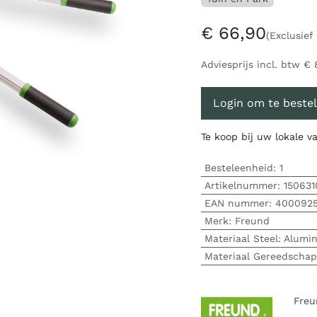
€
66,90
(Exclusief
Adviesprijs incl. btw
€
Login om te bestel
Te koop bij uw lokale 
Besteleenheid:
1
Artikelnummer:
150631
EAN nummer:
400092
Merk
:
Freund
Materiaal Steel
:
Alumi
Materiaal Gereedschap
Freu