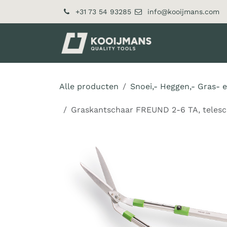
Overslaan naar inhoud
+31 73 54 93285
info@kooijmans.com
Over ons
Pr
Alle producten
Snoei,- Heggen,- Gras- 
Graskantschaar FREUND 2-6 TA, telesco