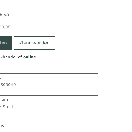
 btw)
80,95
len
Klant worden
vakhandel of
online
0
5503040
nium
:
Staal
nd