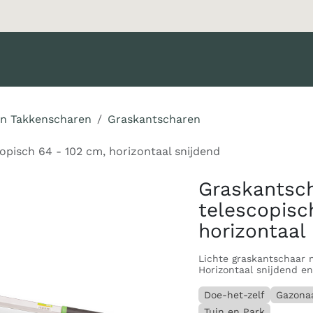
oducten
Merken
Diensten
Nieuws
Catalogus
Klant 
en Takkenscharen
Graskantscharen
pisch 64 - 102 cm, horizontaal snijdend
Graskantsc
telescopisc
horizontaal
Lichte graskantschaar 
Horizontaal snijdend en
Doe-het-zelf
Gazona
Tuin en Park