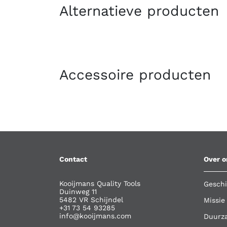
Alternatieve producten
Accessoire producten
Contact
Over o
Kooijmans Quality Tools
Geschi
Duinweg 11
5482 VR Schijndel
Missie
+31 73 54 93285
info@kooijmans.com
Duurz