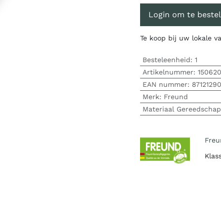
Login om te bestel
Te koop bij uw lokale 
Besteleenheid:
1
Artikelnummer:
15062
EAN nummer:
8712129
Merk
:
Freund
Materiaal Gereedschap
Freu
Klas