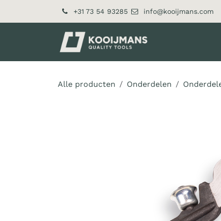
Overslaan naar inhoud
+31 73 54 93285
info@kooijmans.com
Over ons
Pr
Alle producten
Onderdelen
Onderdel