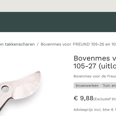
oducten
Merken
Diensten
Nieuws
Catalogus
Klant 
en takkenscharen
Bovenmes voor FREUND 105-25 en 105
Bovenmes v
105-27 (uit
Bovenmes voor de Freun
Snoeiwerken
Tuin en
€
9,88
(Exclusief b
Adviesprijs incl. btw
€