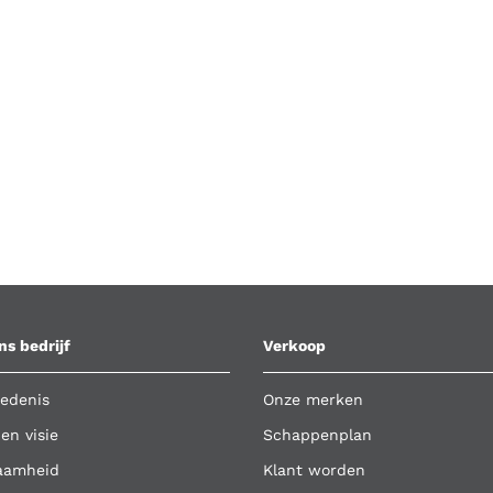
ns bedrijf
Verkoop
edenis
Onze merken
 en visie
Schappenplan
aamheid
Klant worden