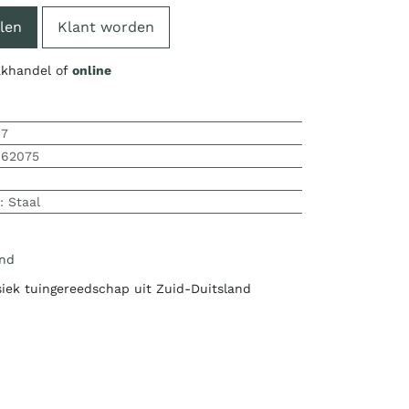
len
Klant worden
vakhandel of
online
07
062075
:
Staal
nd
siek tuingereedschap uit Zuid-Duitsland