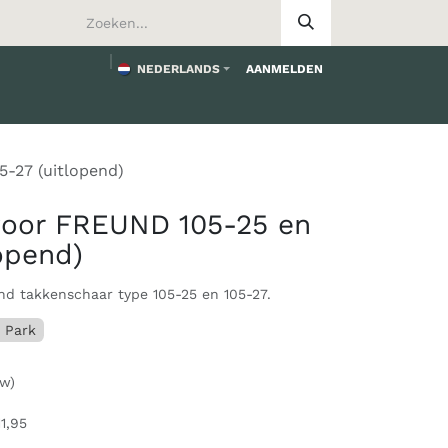
NEDERLANDS
AANMELDEN
worden
-27 (uitlopend)
oor FREUND 105-25 en
lopend)
d takkenschaar type 105-25 en 105-27.
 Park
tw)
11,95