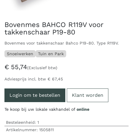
Bovenmes BAHCO R119V voor
takkenschaar P19-80
Bovenmes voor takkenschaar Bahco P19-80. Type R119V.
Snoeiwerken
Tuin en Park
€
55,74
(Exclusief btw)
Adviesprijs incl. btw
€
67,45
Login om te bestellen
Klant worden
Te koop bij uw lokale vakhandel of
online
Besteleenheid:
1
Artikelnummer:
1505811