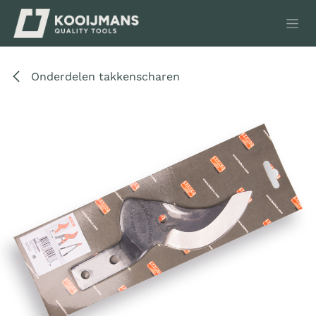
Overslaan naar inhoud
Onderdelen takkenscharen