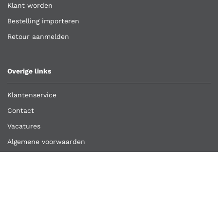
Klant worden
Bestelling importeren
Retour aanmelden
Overige links
Klantenservice
Contact
Vacatures
Algemene voorwaarden
Privacyverklaring
Copyright ©
Kooijmans Quality Tools
2026
Kooijmans Quality Tools is een handelsnaam van A.H.