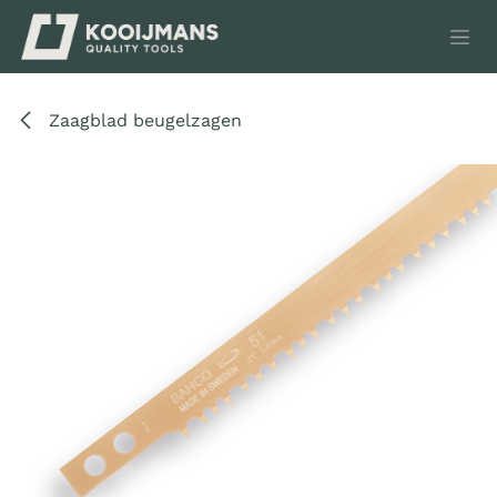
Overslaan naar inhoud
Zaagblad beugelzagen