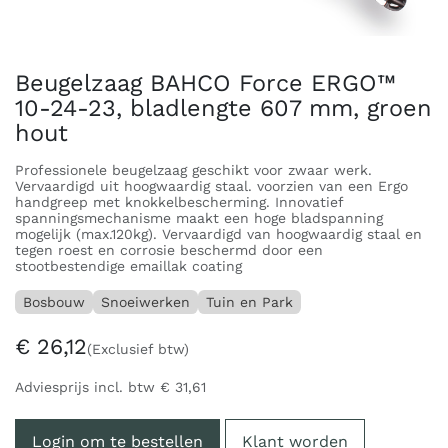
Beugelzaag BAHCO Force ERGO™
10-24-23, bladlengte 607 mm, groen
hout
Professionele beugelzaag geschikt voor zwaar werk.
Vervaardigd uit hoogwaardig staal. voorzien van een Ergo
handgreep met knokkelbescherming. Innovatief
spanningsmechanisme maakt een hoge bladspanning
mogelijk (max.120kg). Vervaardigd van hoogwaardig staal en
tegen roest en corrosie beschermd door een
stootbestendige emaillak coating
Bosbouw
Snoeiwerken
Tuin en Park
€
26,12
(Exclusief btw)
Adviesprijs incl. btw
€
31,61
Login om te bestellen
Klant worden