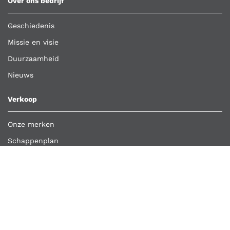
Over ons bedrijf
Geschiedenis
Missie en visie
Duurzaamheid
Nieuws
Verkoop
Onze merken
Schappenplan
Klant worden
Bestelling importeren
Retour aanmelden
Overige links