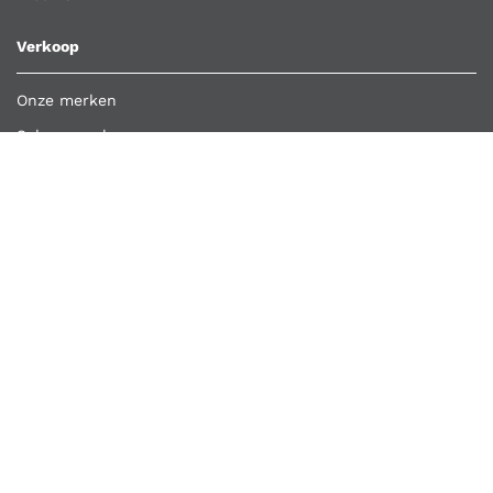
Verkoop
Onze merken
Schappenplan
Klant worden
Bestelling importeren
Retour aanmelden
Overige links
Klantenservice
Contact
Vacatures
Algemene voorwaarden