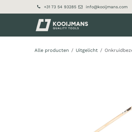
Overslaan naar inhoud
+31 73 54 93285
info@kooijmans.com
Over ons
Pr
Alle producten
Uitgelicht
Onkruidbeze