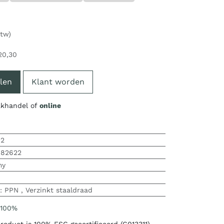
btw)
20,30
len
Klant worden
vakhandel of
online
62
082622
my
:
PPN
,
Verzinkt staaldraad
 100%