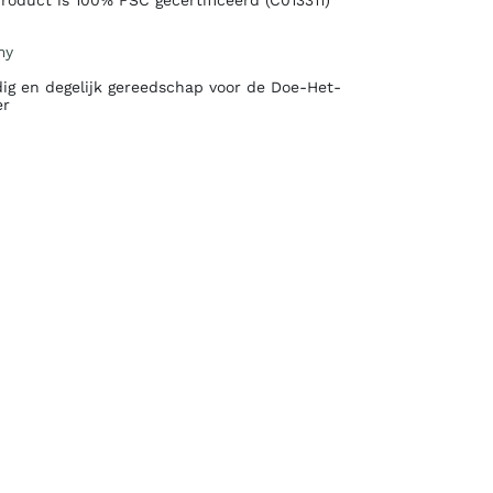
product is 100% FSC gecertificeerd (C013311)
my
ig en degelijk gereedschap voor de Doe-Het-
er