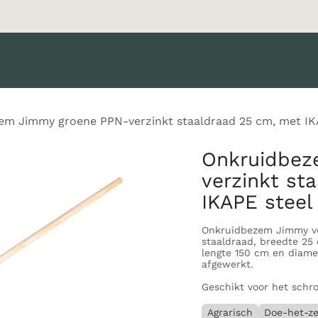
oducten
Merken
Diensten
Nieuws
Catalogus
Klant 
m Jimmy groene PPN-verzinkt staaldraad 25 cm, met IKA
Onkruidbez
verzinkt st
IKAPE steel
Onkruidbezem Jimmy vo
staaldraad, breedte 25
lengte 150 cm en diame
afgewerkt.
Geschikt voor het schro
Agrarisch
Doe-het-ze