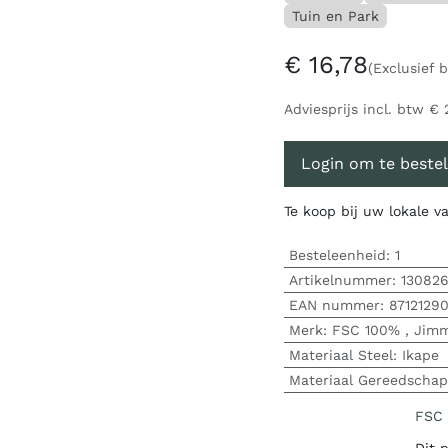
Tuin en Park
€
16,78
(Exclusief 
Adviesprijs incl. btw
€
Login om te bestel
Te koop bij uw lokale 
Besteleenheid:
1
Artikelnummer:
13082
EAN nummer:
8712129
Merk
:
FSC 100%
,
Jim
Materiaal Steel
:
Ikape
Materiaal Gereedschap
FSC