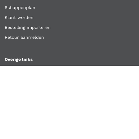
Schappenplan
Klant worden
Bestelling importeren
Retour aanmelden
Overige links
Klantenservice
Contact
Vacatures
Algemene voorwaarden
Privacyverklaring