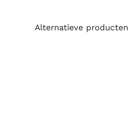
Alternatieve producten
Accessoire producten
Contact
Over o
Kooijmans Quality Tools
Geschi