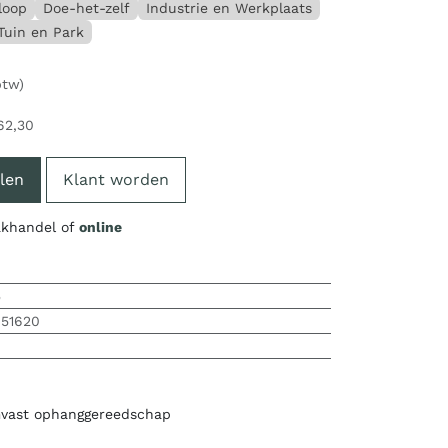
loop
Doe-het-zelf
Industrie en Werkplaats
Tuin en Park
btw)
62,30
len
Klant worden
vakhandel of
online
5
851620
vast ophanggereedschap