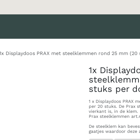
Merken
Diensten
Nieuws
Catalogus
Klant worden
1x Displaydoos PRAX met steelklemmen rond 25 mm (20 s
1x Display
steelklemm
stuks per d
1 x Displaydoos PRAX m
per 20 stuks. De Prax s
vierkant is, in de klem.
Prax steelklemmen art.n
De steelklem kan beves
gaatjes waardoor deze