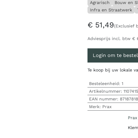
Agrarisch
Bouw en S
Infra en Straatwerk
€
51,49
(Exclusief 
Adviesprijs incl. btw
€
Login om te bestel
Te koop bij uw lokale 
Besteleenheid:
1
Artikelnummer:
110741
EAN nummer:
8718781
Merk
:
Prax
Prax
Klem