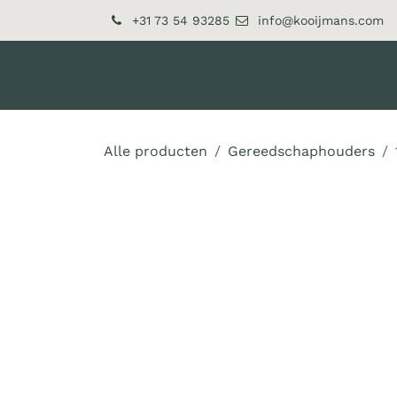
Overslaan naar inhoud
+31 73 54 93285
info@kooijmans.com
Over ons
Producten
Alle producten
Gereedschaphouders